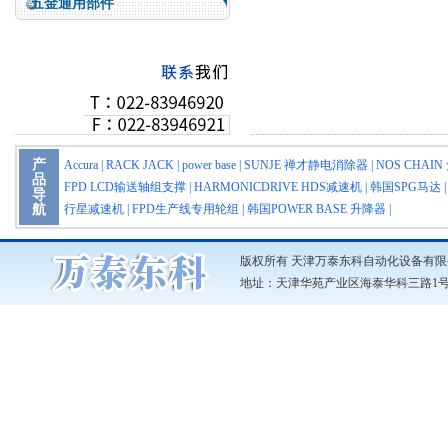
五金通用部件
产
Accura
|
RACK JACK
|
power base
|
SUNJE 禅才静电消除器
|
NOS CHA
品
FPD LCD输送轴组支撑
|
HARMONICDRIVE HDS减速机
|
韩国SPG马达
导
航
行星减速机
|
FPD生产线专用轮组
|
韩国POWER BASE 升降器
|
版权所有 天津万泰东科自动化设备有限
地址：天津华苑产业区海泰华科三路1号3号楼703